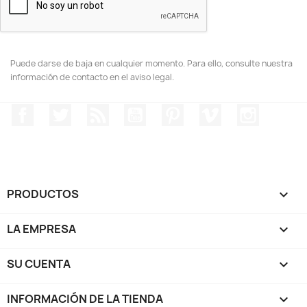
Puede darse de baja en cualquier momento. Para ello, consulte nuestra
información de contacto en el aviso legal.
Facebook
Twitter
Rss
YouTube
Pinterest
Vimeo
Instagr
PRODUCTOS

LA EMPRESA

SU CUENTA

INFORMACIÓN DE LA TIENDA
keyboard_arrow_down