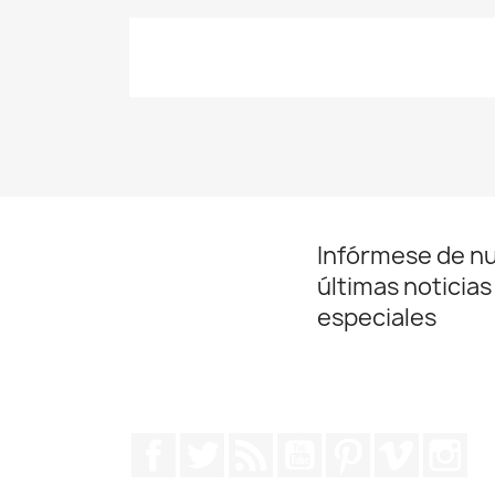
Infórmese de n
últimas noticias
especiales
Facebook
Twitter
Rss
YouTube
Pinterest
Vimeo
In