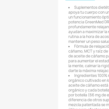
Suplementos dietét
apoya tu cuerpo con u
un funcionamiento ópt
potencia GreenMed DRE
profundamente relajan
ayudan a maximizar la r
rutina a la hora de aco
mantener un peso salu
Fórmula de relajaci
cáñamo, MCT y raíz de 
de aceite de cáñamo p
para aumentar el estad
la mente, calmar la rig
darte la máxima relajac
Ingredientes 100% 
orgánico cultivado en l
aceite de cáñamo está
orgánico y cada botell
por botella (66 mg de 
diferencia de otros su
mezcla patentada se m