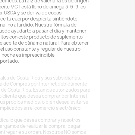
ecíficos. La raíz de valeriana es de origen
aceite MCT está lleno de omega 3-6-9, es
or USDA y se deriva de cocos.
ce tu cuerpo: despierta sintiéndote
a, no aturdido. Nuestra fórmula de
uede ayudarte a pasar el día y mantener
 altos con este producto de suplemento
de aceite de cáñamo natural. Para obtener
 el uso constante y regular de nuestro
 noche es imprescindible
mportado.
ales de Costa Rica y sus subsidiarias,
a de Compras por Internet debidamente
 de Costa Rica. Estamos autorizados para
do cliente que desea comprar por Internet
sus propios medios, o bien desea evitarse
implicados en el comercio electrónico.
 indica lo que desea comprar y nosotros,
argamos de realizar la compra, pagar,
 entregarle su orden. Nosotros NO somos