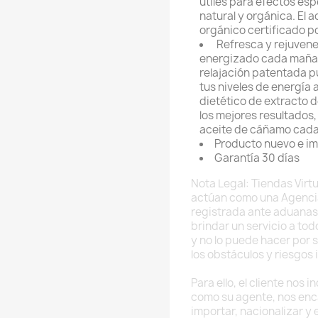
útiles para efectos esp
natural y orgánica. El 
orgánico certificado p
Refresca y rejuvene
energizado cada mañan
relajación patentada p
tus niveles de energía
dietético de extracto 
los mejores resultados,
aceite de cáñamo cada
Producto nuevo e i
Garantía 30 días
Nota Legal: Tiendas Virtu
actúan como una Agenci
registrada ante aduanas
brindar un servicio a to
y no lo puede hacer por 
los obstáculos y riesgos 
Para ello, el cliente nos
como su agente, nos enc
importar, nacionalizar y