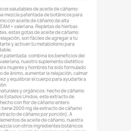
icos saludables de aceite de cáñamo:
na mezcla patentada de botánicos para
imo con aceite de cáñamo de alta
AM + valeriana. Repletas de hierbas
tes, estas gotas de aceite de cáñamo
elajación, son fáciles de agregar a tu
starte y activan tu metabolismo para
dable.
ón patentada: combina los beneficios del
valeriana, nuestro suplemento dietético
ara mujeres y hombres ha sido formulado
o de ánimo, aumentar la relajación, calmar
idez y equilibrar el cuerpo para ayudarte a
ión.
naturales y orgánicos: hecho de cáñamo
os Estados Unidos, este extracto de
 hecho con flor de cáñamo entero
a tiene 2000 mg de extracto de cáñamo
extracto de cáñamo por porción). A
plementos de aceite de cáñamo, nuestra
ezcla con otros ingredientes botánicos