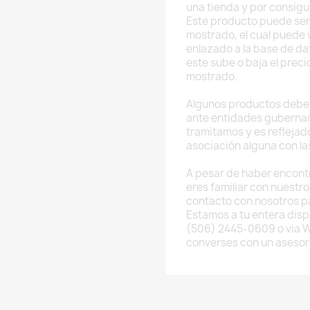
una tienda y por consig
Este producto puede ser
mostrado, el cual puede v
enlazado a la base de da
este sube o baja el preci
mostrado.
Algunos productos deben
ante entidades guberna
tramitamos y es reflejado
asociación alguna con l
A pesar de haber encont
eres familiar con nuestr
contacto con nosotros p
Estamos a tu entera disp
(506) 2445-0609 o via 
converses con un asesor