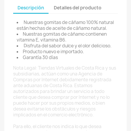
Descripción
Detalles del producto
Nuestras gomitas de cáñamo 100% natural
están hechas de aceite de cáñamo natural.
Nuestras gomitas de cáñamo contienen
vitamina E, vitamina B6.
Disfruta del sabor dulce y el olor delicioso.
Producto nuevo e importado.
Garantía 30 días
Nota Legal: Tiendas Virtuales de Costa Rica y sus
subsidiarias, actúan como una Agencia de
Compras por Internet debidamente registrada
ante aduanas de Costa Rica. Estamos
autorizados para brindar un servicio a todo
cliente que desea comprar por Internet y no lo
puede hacer por sus propios medios, o bien
desea evitarse los obstáculos y riesgos
implicados en el comercio electrónico.
Para ello, el cliente nos indica lo que desea