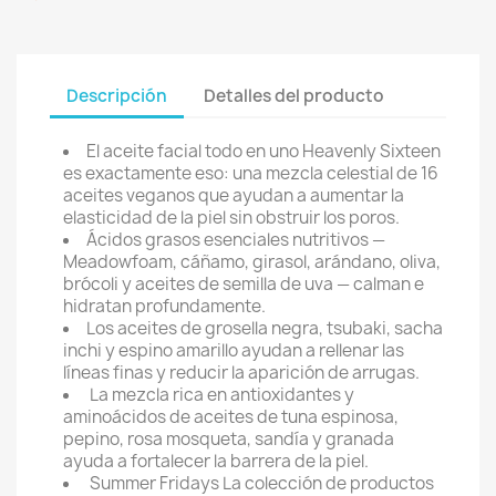
Descripción
Detalles del producto
El aceite facial todo en uno Heavenly Sixteen
es exactamente eso: una mezcla celestial de 16
aceites veganos que ayudan a aumentar la
elasticidad de la piel sin obstruir los poros.
Ácidos grasos esenciales nutritivos —
Meadowfoam, cáñamo, girasol, arándano, oliva,
brócoli y aceites de semilla de uva — calman e
hidratan profundamente.
Los aceites de grosella negra, tsubaki, sacha
inchi y espino amarillo ayudan a rellenar las
líneas finas y reducir la aparición de arrugas.
La mezcla rica en antioxidantes y
aminoácidos de aceites de tuna espinosa,
pepino, rosa mosqueta, sandía y granada
ayuda a fortalecer la barrera de la piel.
Summer Fridays La colección de productos