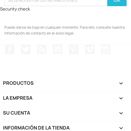
Security check
Puede darse de baja en cualquier momento. Para ello, consulte nuestra
información de contacto en el aviso legal.
Facebook
Twitter
Rss
YouTube
Pinterest
Vimeo
Instagr
PRODUCTOS

LA EMPRESA

SU CUENTA

INFORMACIÓN DE LA TIENDA
keyboard_arrow_down