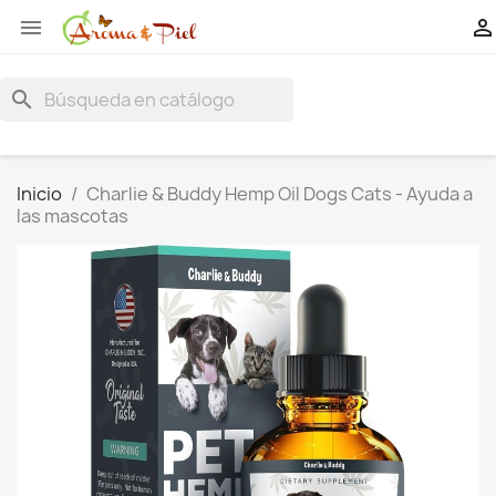


search
Inicio
Charlie & Buddy Hеmp Оil Dogs Cats - Ayuda a
las mascotas