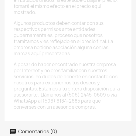
en Estados Unidos, si este sube o baja el precio,
tomará el mismo efecto en el precio aquí
mostrado.
Algunos productos deben contar con sus
respectivos permisos ante entidades
gubernamentales, proceso que nosotros
tramitamos y es reflejado en el precio final. La
empresa no tiene asociación alguna con las
marcas aquí presentadas.
A pesar de haber encontrado nuestra empresa
por Internet y no eres familiar con nuestros
servicios, no dudes de ponerte en contacto con
nosotros para exponernos tus deseos y
preguntas. Estamos a tu entera disposición para
asesorarte. Llámanos al (506) 2445-0609 o via
WhatsApp al (506) 6184-2685 para que
converses con un asesor de compras.
Comentarios (0)