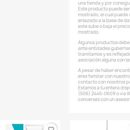
una tienda y por consig
Este producto puede ser
mostrado, el cual puede v
enlazado a la base de da
este sube o baja el preci
mostrado.
Algunos productos deben
ante entidades guberna
tramitamos y es reflejado
asociación alguna con l
A pesar de haber encont
eres familiar con nuestr
contacto con nosotros p
Estamos a tu entera disp
(506) 2445-0609 o via 
converses con un asesor
favorite_border