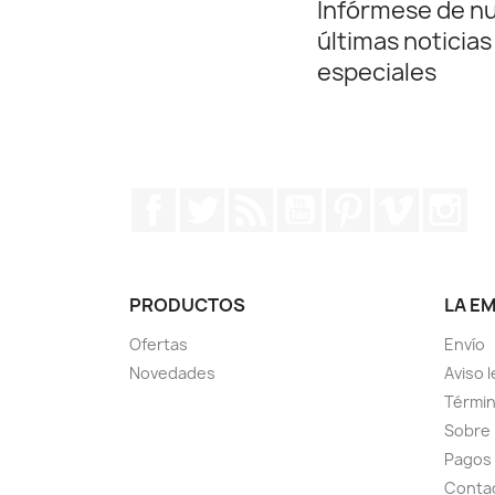
Infórmese de n
últimas noticias
especiales
Facebook
Twitter
Rss
YouTube
Pinterest
Vimeo
In
PRODUCTOS
LA E
Ofertas
Envío
Novedades
Aviso l
Términ
Sobre
Pagos
Conta