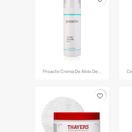
Vista rápida

Proactiv Crema De Alivio De...
Ce
favorite_border