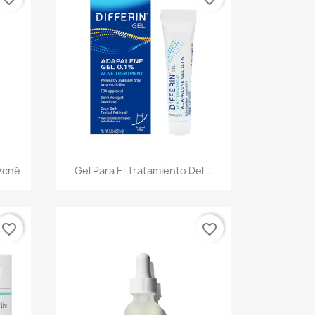
Vista rápida

Acné
Gel Para El Tratamiento Del...
favorite_border
favorite_border