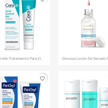
Vista rápida
Vista rápida


raVe Tratamiento Para El...
Glossiva Loción De Secado 
favorite_border