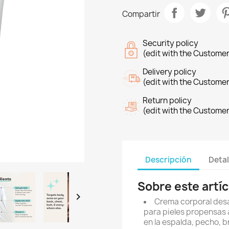
Compartir
Security policy
(edit with the Custome
Delivery policy
(edit with the Custome
Return policy
(edit with the Custome
Descripción
Detal
Sobre este artíc

Crema corporal desa
para pieles propensas a
en la espalda, pecho, b