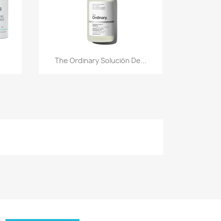
Vista rápida

The Ordinary Solución De...