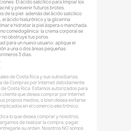
ones: El ácido salicílico para limpiar los
 acné y prevenir futuros brotes.
 de la piel: además del ácido salicílico
, el ácido hialurónico y la glicerina
lmar e hidratar la piel áspera o manchada.
 no comedogénica: la crema corporal se
 no obstruye tus poros.
ad para un nuevo usuario: aplique el
ón a una o dos áreas pequeñas
primeros 3 días.
.
.
ales de Costa Rica y sus subsidiarias,
a de Compras por Internet debidamente
 de Costa Rica. Estamos autorizados para
do cliente que desea comprar por Internet
sus propios medios, o bien desea evitarse
implicados en el comercio electrónico.
 indica lo que desea comprar y nosotros,
argamos de realizar la compra, pagar,
 entregarle su orden. Nosotros NO somos