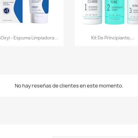
Vista rápida
Vista rápida


Oxyl - Espuma Limpiadora...
Kit De Principiante,...
No hay reseñas de clientes en este momento.