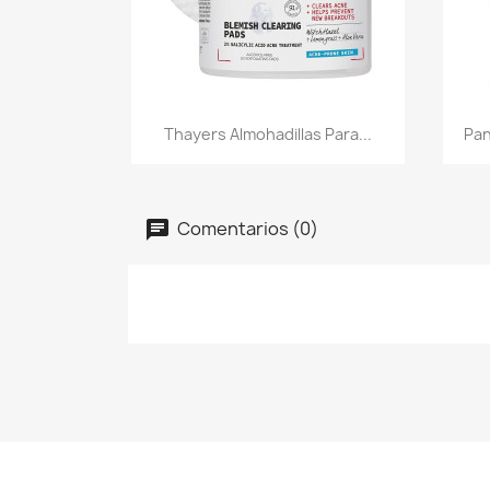
Vista rápida

Thayers Almohadillas Para...
Pan
Comentarios (0)