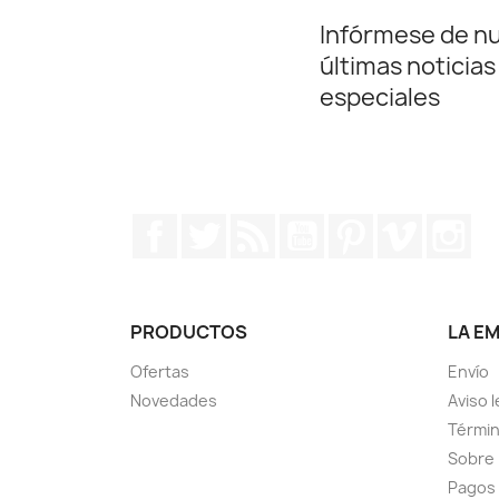
Infórmese de n
últimas noticias
especiales
Facebook
Twitter
Rss
YouTube
Pinterest
Vimeo
In
PRODUCTOS
LA E
Ofertas
Envío
Novedades
Aviso l
Términ
Sobre
Pagos