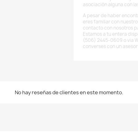
asociación alguna con l
A pesar de haber encont
eres familiar con nuestr
contacto con nosotros p
Estamos a tu entera disp
(506) 2445-0609 o via 
converses con un asesor
No hay reseñas de clientes en este momento.