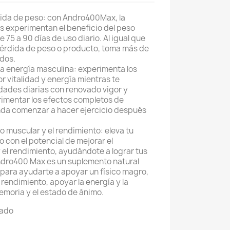
ida de peso: con Andro400Max, la
s experimentan el beneficio del peso
75 a 90 días de uso diario. Al igual que
pérdida de peso o producto, toma más de
ados.
 la energía masculina: experimenta los
r vitalidad y energía mientras te
dades diarias con renovado vigor y
imentar los efectos completos de
da comenzar a hacer ejercicio después
o muscular y el rendimiento: eleva tu
 con el potencial de mejorar el
 el rendimiento, ayudándote a lograr tus
Andro400 Max es un suplemento natural
para ayudarte a apoyar un físico magro,
 rendimiento, apoyar la energía y la
memoria y el estado de ánimo.
tado