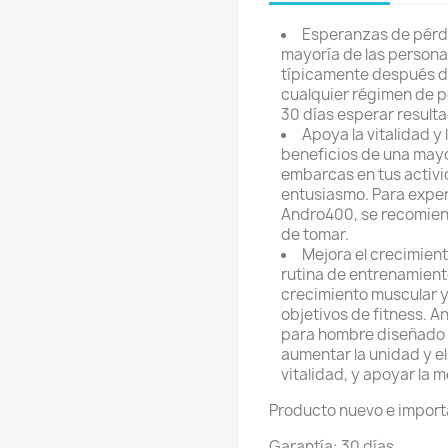
Esperanzas de pérd
mayoría de las persona
típicamente después de 
cualquier régimen de 
30 días esperar result
Apoya la vitalidad y
beneficios de una mayo
embarcas en tus activi
entusiasmo. Para exper
Andro400, se recomien
de tomar.
Mejora el crecimient
rutina de entrenamiento
crecimiento muscular y
objetivos de fitness. 
para hombre diseñado 
aumentar la unidad y el
vitalidad, y apoyar la 
Producto nuevo e impor
Garantía: 30 días