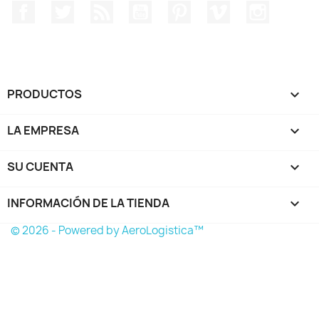
Facebook
Twitter
Rss
YouTube
Pinterest
Vimeo
Instagr
PRODUCTOS

LA EMPRESA

SU CUENTA

INFORMACIÓN DE LA TIENDA
keyboard_arrow_down
© 2026 - Powered by AeroLogistica™