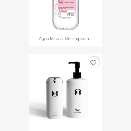
Agua Micelar De Limpieza...
favorite_border