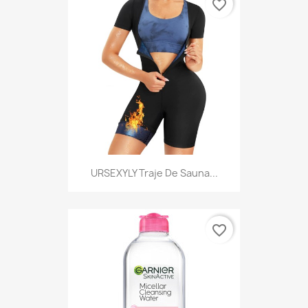
favorite_border
URSEXYLY Traje De Sauna...
favorite_border