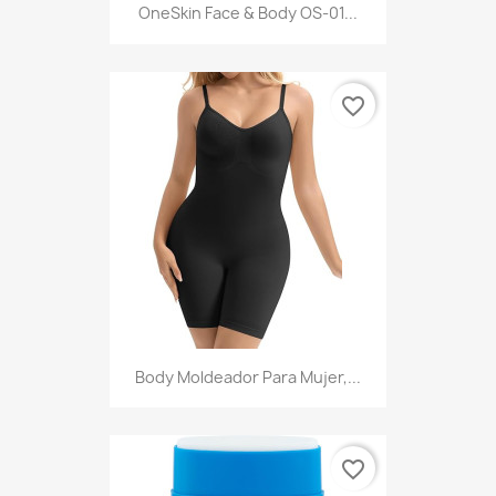
OneSkin Face & Body OS-01...
favorite_border
Body Moldeador Para Mujer,...
favorite_border