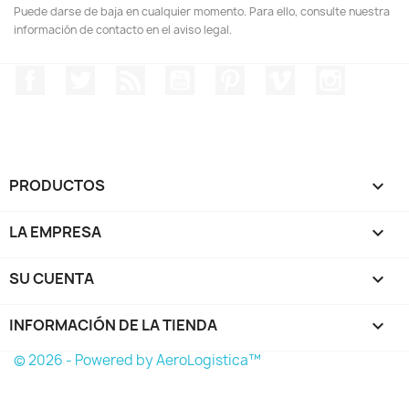
Puede darse de baja en cualquier momento. Para ello, consulte nuestra
información de contacto en el aviso legal.
Facebook
Twitter
Rss
YouTube
Pinterest
Vimeo
Instagr
PRODUCTOS

LA EMPRESA

SU CUENTA

INFORMACIÓN DE LA TIENDA
keyboard_arrow_down
© 2026 - Powered by AeroLogistica™