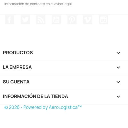
información de contacto en el aviso legal.
Facebook
Twitter
Rss
YouTube
Pinterest
Vimeo
Instagr
PRODUCTOS

LA EMPRESA

SU CUENTA

INFORMACIÓN DE LA TIENDA
keyboard_arrow_down
© 2026 - Powered by AeroLogistica™