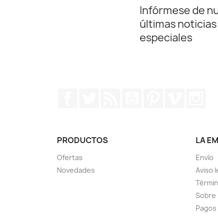
Infórmese de n
últimas noticias
especiales
Facebook
Twitter
Rss
YouTube
Pinterest
Vimeo
In
PRODUCTOS
LA E
Ofertas
Envío
Novedades
Aviso l
Términ
Sobre
Pagos