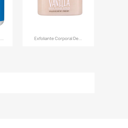
Vista rápida

..
Exfoliante Corporal De...