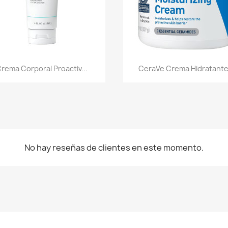
Vista rápida
Vista rápida


rema Corporal Proactiv...
CeraVe Crema Hidratante.
No hay reseñas de clientes en este momento.