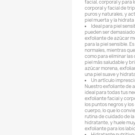
facial, corporal y para 
corporal y facial de tr
puros y naturales, y ac
piel muerta y la hidrat
Ideal para piel sensi
pueden ser demasiado d
exfoliante de azúcar mo
para la piel sensible. 
normales, mientras que
como para eliminar las 
piel más saludable y bri
azúcar morena, exfolian
una piel suave y hidrat
Un artículo imprescin
Nuestro exfoliante de a
ideal para todas tus ne
exfoliante facial y corp
los puntos negros y los 
cuerpo, lo que lo convi
rutina de cuidado de la
hidratante, y huele mu
exfoliante para los labi
Hidratante nutritivo