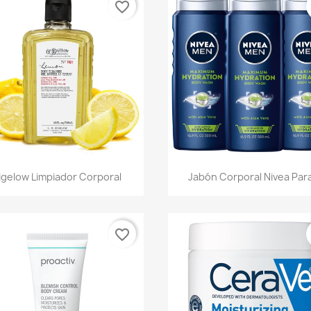
favorite_border
Vista rápida
Vista rápida


igelow Limpiador Corporal
Jabón Corporal Nivea Para
favorite_border