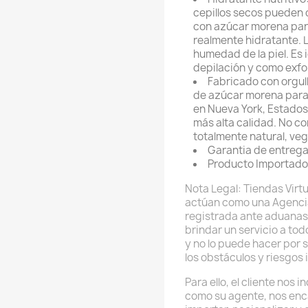
cepillos secos pueden dej
con azúcar morena para 
realmente hidratante. 
humedad de la piel. Es 
depilación y como exfol
Fabricado con orgul
de azúcar morena para e
en Nueva York, Estados
más alta calidad. No co
totalmente natural, ve
Garantia de entrega
Producto Importado
Nota Legal: Tiendas Virtu
actúan como una Agenci
registrada ante aduanas
brindar un servicio a to
y no lo puede hacer por 
los obstáculos y riesgos 
Para ello, el cliente nos
como su agente, nos enc