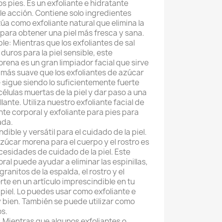
los pies. Es un exfoliante e hidratante
iple acción. Contiene solo ingredientes
túa como exfoliante natural que elimina la
a para obtener una piel más fresca y sana.
ble: Mientras que los exfoliantes de sal
uros para la piel sensible, este
rena es un gran limpiador facial que sirve
Es más suave que los exfoliantes de azúcar
 sigue siendo lo suficientemente fuerte
células muertas de la piel y dar paso a una
llante. Utiliza nuestro exfoliante facial de
te corporal y exfoliante para pies para
ada.
dible y versátil para el cuidado de la piel.
zúcar morena para el cuerpo y el rostro es
cesidades de cuidado de la piel. Este
oral puede ayudar a eliminar las espinillas,
granitos de la espalda, el rostro y el
erte en un artículo imprescindible en tu
 piel. Lo puedes usar como exfoliante e
y bien. También se puede utilizar como
os.
: Mientras que algunos exfoliantes o