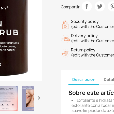
Compartir
Security policy
(edit with the Custome
Delivery policy
(edit with the Custome
Return policy
(edit with the Custome
Descripción
Detal
Sobre este artíc

Exfoliante e hidrata
exfoliante con azúcar m
suave limpiador de azú