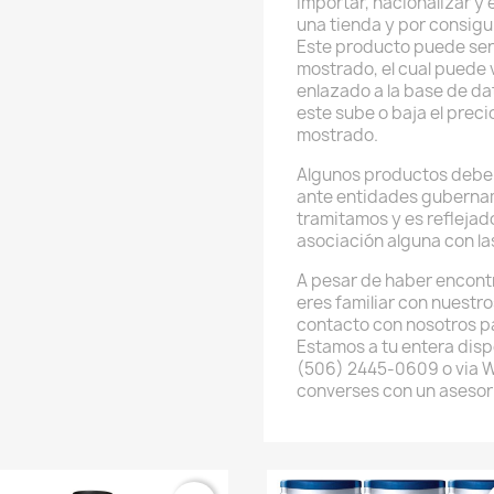
importar, nacionalizar y
una tienda y por consig
Este producto puede ser
mostrado, el cual puede v
enlazado a la base de da
este sube o baja el preci
mostrado.
Algunos productos deben
ante entidades guberna
tramitamos y es reflejado
asociación alguna con l
A pesar de haber encont
eres familiar con nuestr
contacto con nosotros p
Estamos a tu entera disp
(506) 2445-0609 o via 
converses con un asesor