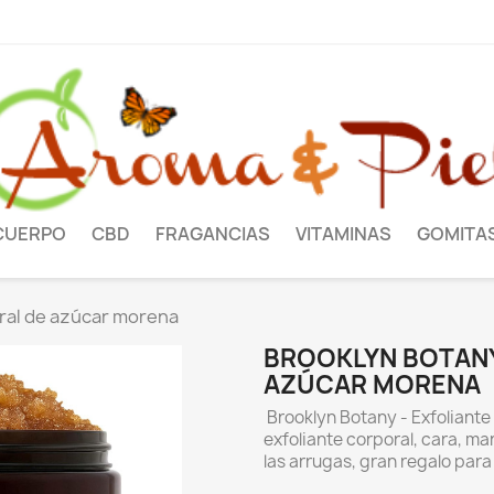
CUERPO
CBD
FRAGANCIAS
VITAMINAS
GOMITA
oral de azúcar morena
BROOKLYN BOTANY
AZÚCAR MORENA
Brooklyn Botany - Exfoliante
exfoliante corporal, cara, man
las arrugas, gran regalo par