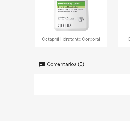
Vista rápida

Cetaphil Hidratante Corporal
C
Comentarios (0)