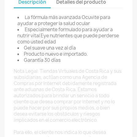
Descripción
Detalles del producto
La fórmula más avanzada Ocuvite para
ayudar a proteger la salud ocular
Especialmente formulado para ayudar a
nutrir vital Eye nutrientes que puede perderse
como usted edad
Gel suave una vez al día
Producto nuevo e importado.
Garantía 30 días
Nota Legal: Tiendas Virtuales de Costa Rica y sus
subsidiarias, actúan como una Agencia de
Compras por Internet debidamente registrada
ante aduanas de Costa Rica. Estamos
autorizados para brindar un servicio a todo
cliente que desea comprar por Internet y no lo
puede hacer por sus propios medios, o bien
desea evitarse los obstáculos y riesgos
implicados en el comercio electrónico.
Para ello, el cliente nos indica lo que desea