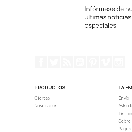
Infórmese de n
últimas noticias
especiales
Facebook
Twitter
Rss
YouTube
Pinterest
Vimeo
In
PRODUCTOS
LA E
Ofertas
Envío
Novedades
Aviso l
Términ
Sobre
Pagos