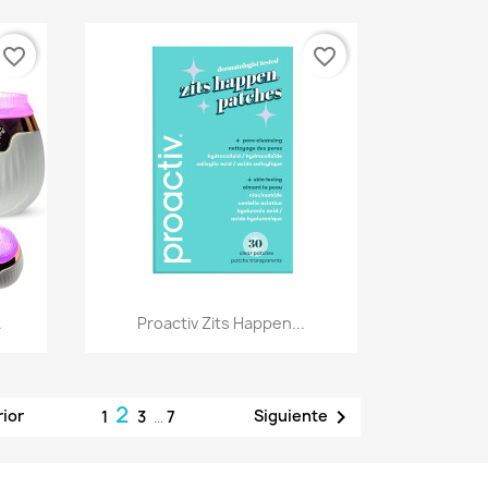
favorite_border
favorite_border
Vista rápida

.
Proactiv Zits Happen...
2

rior
Siguiente
1
3
…
7