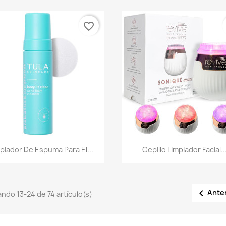
favorite_border
Vista rápida
Vista rápida


piador De Espuma Para El...
Cepillo Limpiador Facial..

Ante
ndo 13-24 de 74 artículo(s)