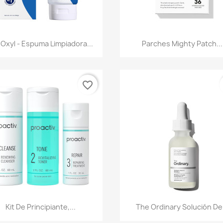
Vista rápida
Vista rápida


Oxyl - Espuma Limpiadora...
Parches Mighty Patch...
favorite_border
Vista rápida
Vista rápida


Kit De Principiante,...
The Ordinary Solución De.