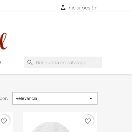

Iniciar sesión
search
S

por:
Relevancia
favorite_border
favorite_border