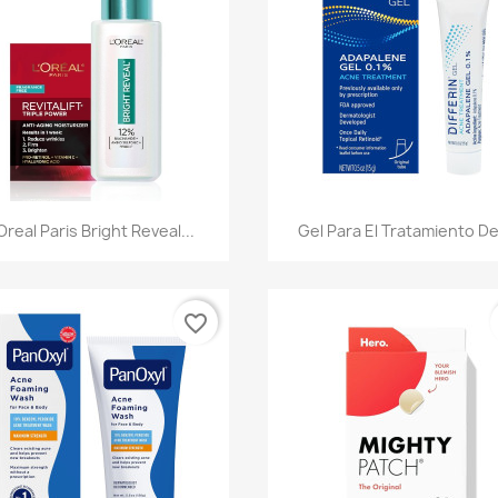
Vista rápida
Vista rápida


'Oreal Paris Bright Reveal...
Gel Para El Tratamiento Del
favorite_border