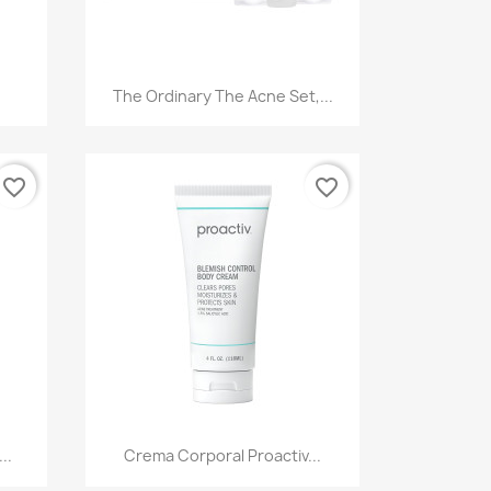
Vista rápida

The Ordinary The Acne Set,...
favorite_border
favorite_border
Vista rápida

..
Crema Corporal Proactiv...