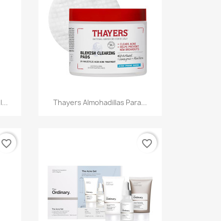
Vista rápida

...
Thayers Almohadillas Para...
favorite_border
favorite_border