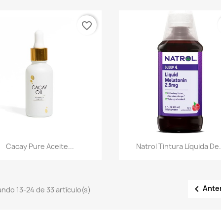
favorite_border
Vista rápida
Vista rápida


Cacay Pure Aceite...
Natrol Tintura Líquida De.

Ante
ndo 13-24 de 33 artículo(s)