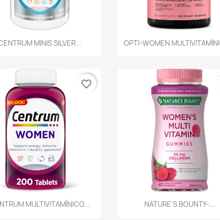
Vista rápida
Vista rápida


CENTRUM MINIS SILVER...
OPTI-WOMEN MULTIVITAMÍNI
favorite_border
Vista rápida
Vista rápida


NTRUM MULTIVITAMÍNICO...
NATURE'S BOUNTY-...