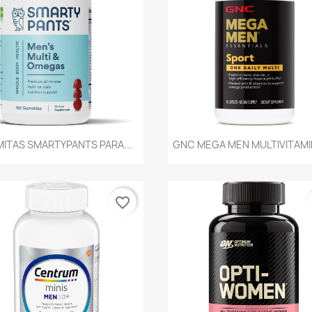
Vista rápida
Vista rápida


ITAS SMARTYPANTS PARA...
GNC MEGA MEN MULTIVITAMI
favorite_border