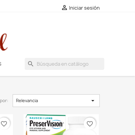

Iniciar sesión
search
S

por:
Relevancia
favorite_border
favorite_border