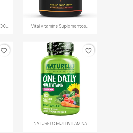
Vista rápida

CO...
Vital Vitamins Suplementos...
favorite_border
favorite_border
Vista rápida

NATURELO MULTIVITAMINA