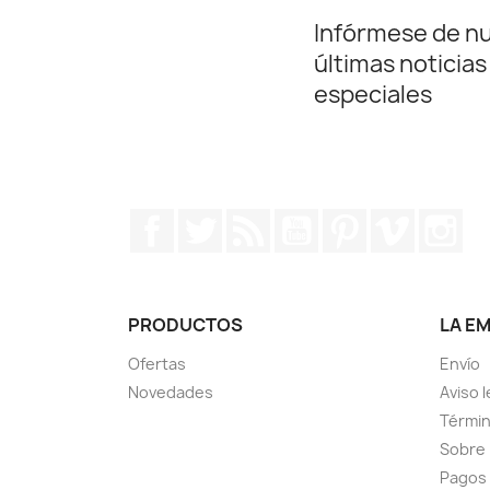
Infórmese de n
últimas noticias
especiales
Facebook
Twitter
Rss
YouTube
Pinterest
Vimeo
In
PRODUCTOS
LA E
Ofertas
Envío
Novedades
Aviso l
Términ
Sobre
Pagos