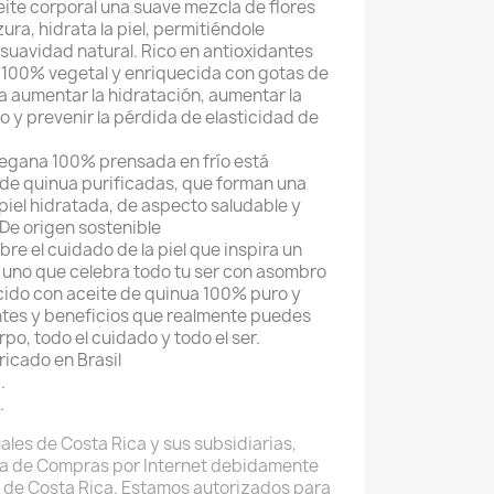
ite corporal una suave mezcla de flores
ura, hidrata la piel, permitiéndole
 suavidad natural. Rico en antioxidantes
 100% vegetal y enriquecida con gotas de
a aumentar la hidratación, aumentar la
 y prevenir la pérdida de elasticidad de
egana 100% prensada en frío está
de quinua purificadas, que forman una
piel hidratada, de aspecto saludable y
 De origen sostenible
re el cuidado de la piel que inspira un
 uno que celebra todo tu ser con asombro
cido con aceite de quinua 100% puro y
ntes y beneficios que realmente puedes
rpo, todo el cuidado y todo el ser.
ricado en Brasil
.
.
ales de Costa Rica y sus subsidiarias,
a de Compras por Internet debidamente
 de Costa Rica. Estamos autorizados para