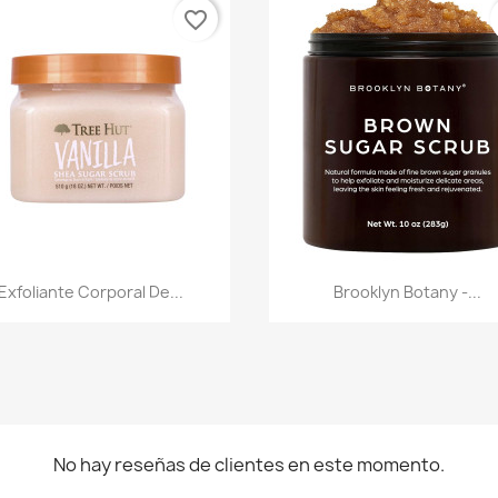
favorite_border
Vista rápida
Vista rápida


Exfoliante Corporal De...
Brooklyn Botany -...
No hay reseñas de clientes en este momento.