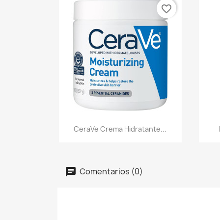
favorite_border
Vista rápida

CeraVe Crema Hidratante...
Comentarios (0)