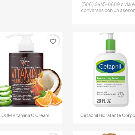
(506) 2445-0609 o via 
converses con un asesor
favorite_border
Vista rápida
Vista rápida


LOOM Vitamina C Cream...
Cetaphil Hidratante Corpo