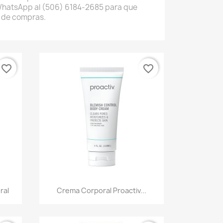
WhatsApp al (506) 6184-2685 para que
 de compras.
favorite_border
favorite_border
Vista rápida

ral
Crema Corporal Proactiv...