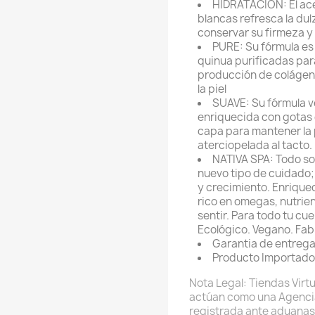
HIDRATACIÓN: El ace
blancas refresca la dulz
conservar su firmeza y
PURE: Su fórmula es
quinua purificadas par
producción de colágeno
la piel
SUAVE: Su fórmula v
enriquecida con gotas 
capa para mantener la 
aterciopelada al tacto.
NATIVA SPA: Todo sob
nuevo tipo de cuidado;
y crecimiento. Enrique
rico en omegas, nutrie
sentir. Para todo tu cue
Ecológico. Vegano. Fab
Garantia de entrega
Producto Importado
Nota Legal: Tiendas Virtu
actúan como una Agenci
registrada ante aduanas