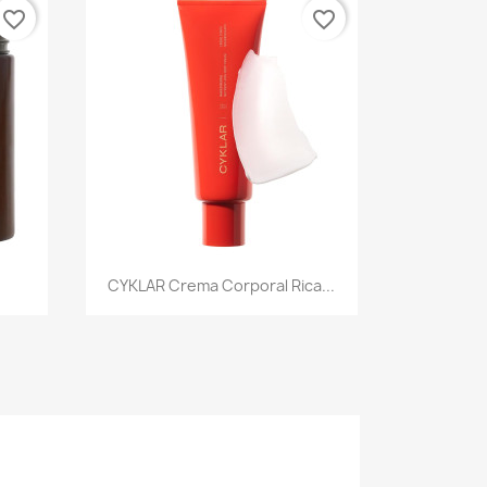
favorite_border
favorite_border
Vista rápida

CYKLAR Crema Corporal Rica...