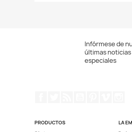
Infórmese de n
últimas noticias
especiales
Facebook
Twitter
Rss
YouTube
Pinterest
Vimeo
In
PRODUCTOS
LA E