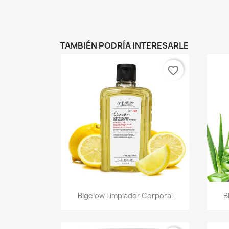
TAMBIÉN PODRÍA INTERESARLE
favorite_border
Vista rápida

Bigelow Limpiador Corporal
B