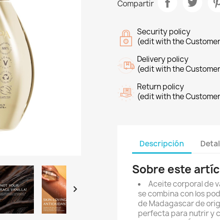
Compartir
Security policy
(edit with the Custome
Delivery policy
(edit with the Custome
Return policy
(edit with the Custome
Descripción
Detal
Sobre este artíc
Aceite corporal de v

se combina con los pode
de Madagascar de orige
perfecta para nutrir y c