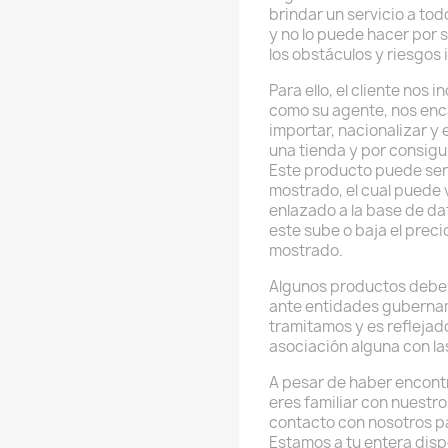
brindar un servicio a to
y no lo puede hacer por 
los obstáculos y riesgos 
Para ello, el cliente nos
como su agente, nos enc
importar, nacionalizar y
una tienda y por consig
Este producto puede ser
mostrado, el cual puede v
enlazado a la base de da
este sube o baja el preci
mostrado.
Algunos productos deben
ante entidades guberna
tramitamos y es reflejado
asociación alguna con l
A pesar de haber encont
eres familiar con nuestr
contacto con nosotros p
Estamos a tu entera disp